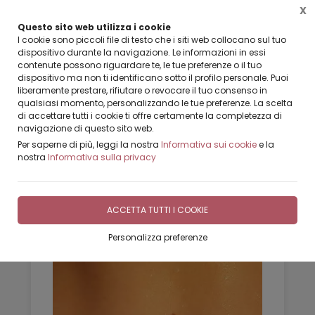
HAI TRA I 18/45 ANNI? PRENOTA LA TUA LEZIONE SELF MAKE-
X
UP
Questo sito web utilizza i cookie
LEZIONE CON ESPERTA DI MAKE UP - ULTIMI POSTI DISPONIBILI
I cookie sono piccoli file di testo che i siti web collocano sul tuo
dispositivo durante la navigazione. Le informazioni in essi
contenute possono riguardare te, le tue preferenze o il tuo
dispositivo ma non ti identificano sotto il profilo personale. Puoi
liberamente prestare, rifiutare o revocare il tuo consenso in
qualsiasi momento, personalizzando le tue preferenze. La scelta
di accettare tutti i cookie ti offre certamente la completezza di
Home
Tatuaggi e Piercing
navigazione di questo sito web.
Per saperne di più, leggi la nostra
Informativa sui cookie
e la
FILTRA
nostra
Informativa sulla privacy
Tatuaggi e Piercing
ACCETTA TUTTI I COOKIE
3 risultati
Personalizza preferenze