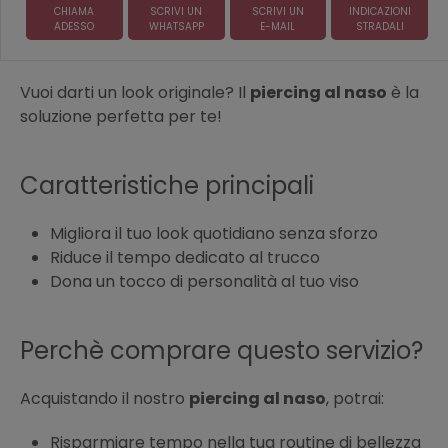
CHIAMA
SCRIVI UN
SCRIVI UN
INDICAZIONI
ADESSO
WHATSAPP
E-MAIL
STRADALI
Vuoi darti un look originale? Il
piercing al naso
è la
soluzione perfetta per te!
Caratteristiche principali
Migliora il tuo look quotidiano senza sforzo
Riduce il tempo dedicato al trucco
Dona un tocco di personalità al tuo viso
Perchè comprare questo servizio?
Acquistando il nostro
piercing al naso
, potrai:
Risparmiare tempo nella tua routine di bellezza