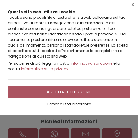
HAI TRA I 18/45 ANNI? PRENOTA LA TUA LEZIONE SELF MAKE-
X
UP
Questo sito web utilizza i cookie
LEZIONE CON ESPERTA DI MAKE UP - ULTIMI POSTI DISPONIBILI
I cookie sono piccoli file di testo che i siti web collocano sul tuo
dispositivo durante la navigazione. Le informazioni in essi
contenute possono riguardare te, le tue preferenze o il tuo
dispositivo ma non ti identificano sotto il profilo personale. Puoi
liberamente prestare, rifiutare o revocare il tuo consenso in
qualsiasi momento, personalizzando le tue preferenze. La scelta
Home
Tatuaggi e Piercing
Piercing
di accettare tutti i cookie ti offre certamente la completezza di
navigazione di questo sito web.
Per saperne di più, leggi la nostra
Informativa sui cookie
e la
nostra
Informativa sulla privacy
NASO
ACCETTA TUTTI I COOKIE
DISPONIBILE
Personalizza preferenze
Richiedi Informazioni